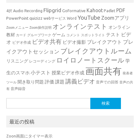
Flipgrid
Kahoot
PDF
4択
Audio Recording
GoFormative
Padlet
YouTube
Zoomアプリ
PowerPoint
quizizz
webサービス
Word
オンラインテスト
オンライン
Zoomメニュー
Zoom操作説明
ビデ
テスト
教材
ゲーム
カード
グループワーク
コメント
スポットライト
ビデオ共有
ブレ
オ
ブレイクアウト
ビデオ撮影
ビデオ作成
ブレイクアウトルーム
イクアウトセッション
ロイロノートスクール
学
リスニング
レコーディング
画面共有
小テスト
生のスマホ
授業ビデオ作成
発表者
講義ビデオ
評価
課題
聞き取り問題
音声での回答
ツール
音声の共
音声録音
有
検
索:
最近の投稿
Zoon画面にタイマー表示