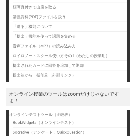
顔写真付きで出席を取る
講義資料(PDF)ファイルを扱う
「送る」機能について
「提出」機能を使って課題を集める
音声ファイル（MP3）の読み込み方
ロイロノートスクール使い方その1（わたしの授業用）
提出されたカードに回答を追加して返却
提出箱から一括印刷（外部リンク）
オンライン授業のツールはzoomだけじゃないです
よ！
オンラインテストツール（比較表）
BookWidgets（オンラインテスト）
Socrative（アンケート，QuickQuestion）