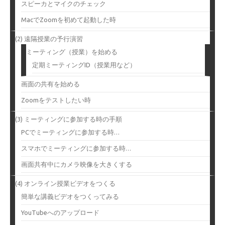
スピーカとマイクのチェック
MacでZoomを初めて起動した時
(2) 遠隔授業の予行演習
ミーティング（授業）を始める
定期ミーティングID（授業用など）
画面の共有を始める
Zoomをテストしたい時
(3) ミーティングに参加する時の手順
PCでミーティングに参加する時…
スマホでミーティングに参加する時…
画面共有中にカメラ映像を大きくする
(4) オンライン授業ビデオをつくる
簡単な講義ビデオをつくってみる
YouTubeへのアップロード