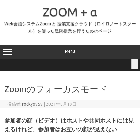
コ
ン
ZOOM + α
テ
ン
ツ
へ
Web会議システムZoom と 授業支援クラウド（ロイロノートスクー
ス
ル）を使った遠隔授業を行うためのページ
キ
ッ
プ
Menu
Zoomのフォーカスモード
投稿者:
rocky6959
|
2021年8月19日
参加者の顔（ビデオ）はホストや共同ホストには見
えるけれど、参加者はお互いの顔が見えない