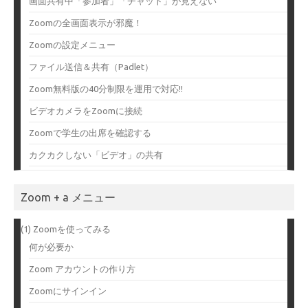
画面共有中「参加者」「チャット」が見えない
Zoomの全画面表示が邪魔！
Zoomの設定メニュー
ファイル送信＆共有（Padlet）
Zoom無料版の40分制限を運用で対応!!
ビデオカメラをZoomに接続
Zoomで学生の出席を確認する
カクカクしない「ビデオ」の共有
Zoom + a メニュー
(1) Zoomを使ってみる
何が必要か
Zoom アカウントの作り方
Zoomにサインイン