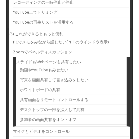
レコーディングの一時停止と停止
YouTube上でトリミング
YouTubeの再生リストを活用する
(5) これができるともっと便利
PCでメモをみながら話したい(PPTのウインドウ表示)
Zoomでパネルディスカッション
スライドもWebページも共有したい
動画やYouTubeもみせたい
写真を画面共有して書き込みをしたい
ホワイトボードの共有
共有画面をリモートコントロールする
デスクトップの一部を拡大して共有
参加者の画面共有をオン・オフ
マイクとビデオをコントロール