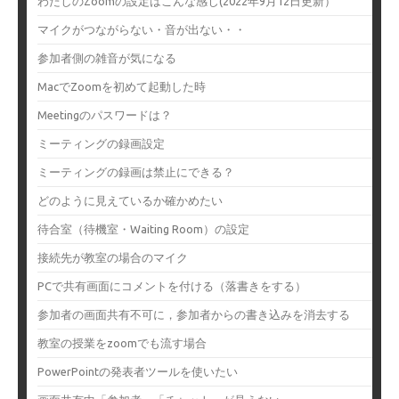
わたしのZoomの設定はこんな感じ(2022年9月12日更新）
マイクがつながらない・音が出ない・・
参加者側の雑音が気になる
MacでZoomを初めて起動した時
Meetingのパスワードは？
ミーティングの録画設定
ミーティングの録画は禁止にできる？
どのように見えているか確かめたい
待合室（待機室・Waiting Room）の設定
接続先が教室の場合のマイク
PCで共有画面にコメントを付ける（落書きをする）
参加者の画面共有不可に，参加者からの書き込みを消去する
教室の授業をzoomでも流す場合
PowerPointの発表者ツールを使いたい