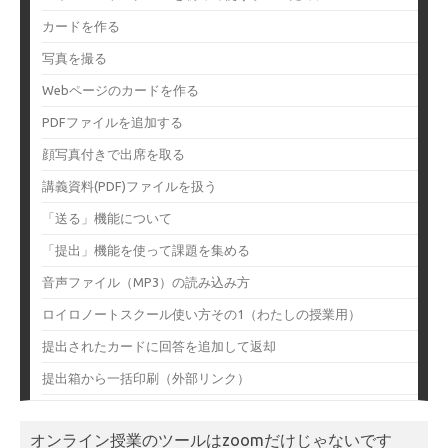
カードを作る
写真を撮る
Webページのカードを作る
PDFファイルを追加する
顔写真付きで出席を取る
講義資料(PDF)ファイルを扱う
「送る」機能について
「提出」機能を使って課題を集める
音声ファイル（MP3）の読み込み方
ロイロノートスクール使い方その1（わたしの授業用）
提出されたカードに回答を追加して返却
提出箱から一括印刷（外部リンク）
オンライン授業のツールはzoomだけじゃないです