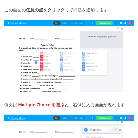
この画面の
任意の点をクリック
して問題を追加します．
例えば
Multiple Choice を選ぶ
と，右側に入力画面が現れます．