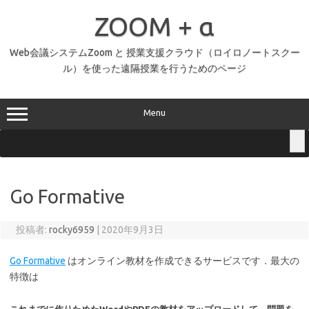
コ
ン
ZOOM + α
テ
ン
ツ
へ
Web会議システムZoom と 授業支援クラウド（ロイロノートスクー
ス
ル）を使った遠隔授業を行うためのページ
キ
ッ
プ
Menu
Go Formative
投稿者:
rocky6959
|
2020年9月3日
Go Formative
はオンライン教材を作成できるサービスです．最大の
特徴は