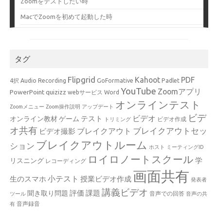
Zoomをテストしたい時
MacでZoomを初めて起動した時
タグ
Flipgrid
Kahoot
PDF
4択
Audio Recording
GoFormative
Padlet
YouTube
Zoomアプリ
PowerPoint
quizizz
webサービス
Word
オンラインテスト
Zoomメニュー
Zoom操作説明
アップデート
ビデ
ビデオ
テスト
オンライン教材
ゲーム
ビデオ作成
トリミング
オ共有
ブレイクアウトセッ
ブレイクアウト
ビデオ撮影
ブレイクアウトルーム
ション
ホスト
ミーティングID
ロイロノートスクール
学
リスニング
レコーディング
画面共有
小テスト
生のスマホ
授業ビデオ作成
発表者
講義ビデオ
評価
課題
聞き取り問題
音声での回答
ツール
音声の共
音声録音
有