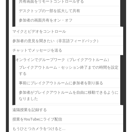
共有画面をリモートコントロールする
デスクトップの一部を拡大して共有
参加者の画面共有をオン・オフ
マイクとビデオをコントロール
参加者の意見を聞きたい（非言語フィードバック）
チャットでメッセージを送る
オンラインでグループワーク（ブレイクアウトルーム）
ブレイクアウトルーム・セッション終了までの時間を設定
する
事前にブレイクアウトルームに参加者を割り振る
参加者がブレイクアウトルームを自由に移動できるように
なりました
遠隔授業を記録する
授業をYouTubeにライブ配信
もうひとつカメラをつけると…