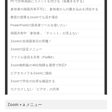
PCで共有画面にコメントを付ける（落書きをする）
参加者の画面共有不可に，参加者からの書き込みを消去する
教室の授業をzoomでも流す場合
PowerPointの発表者ツールを使いたい
画面共有中「参加者」「チャット」が見えない
Zoomの全画面表示が邪魔！
Zoomの設定メニュー
ファイル送信＆共有（Padlet）
Zoom無料版の40分制限を運用で対応!!
ビデオカメラをZoomに接続
Zoomで学生の出席を確認する
カクカクしない「ビデオ」の共有
Zoom + a メニュー