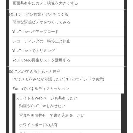
画面共有中にカメラ映像を大きくする
(4) オンライン授業ビデオをつくる
簡単な講義ビデオをつくってみる
YouTubeへのアップロード
レコーディングの一時停止と停止
YouTube上でトリミング
YouTubeの再生リストを活用する
(5) これができるともっと便利
PCでメモをみながら話したい(PPTのウインドウ表示)
Zoomでパネルディスカッション
スライドもWebページも共有したい
動画やYouTubeもみせたい
写真を画面共有して書き込みをしたい
ホワイトボードの共有