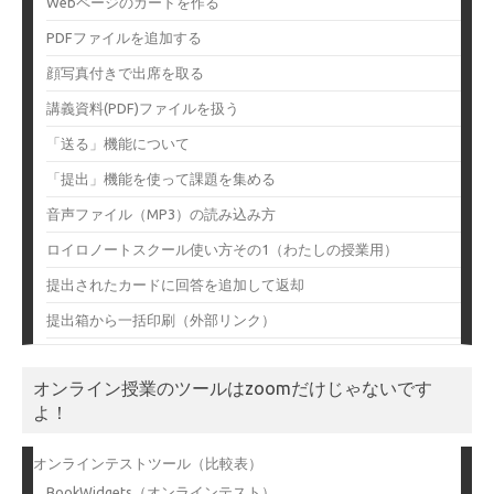
Webページのカードを作る
PDFファイルを追加する
顔写真付きで出席を取る
講義資料(PDF)ファイルを扱う
「送る」機能について
「提出」機能を使って課題を集める
音声ファイル（MP3）の読み込み方
ロイロノートスクール使い方その1（わたしの授業用）
提出されたカードに回答を追加して返却
提出箱から一括印刷（外部リンク）
オンライン授業のツールはzoomだけじゃないです
よ！
オンラインテストツール（比較表）
BookWidgets（オンラインテスト）