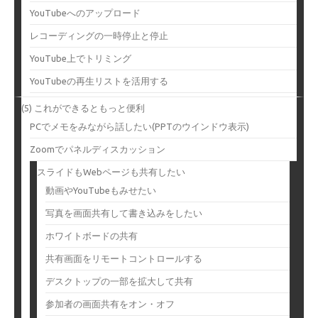
YouTubeへのアップロード
レコーディングの一時停止と停止
YouTube上でトリミング
YouTubeの再生リストを活用する
(5) これができるともっと便利
PCでメモをみながら話したい(PPTのウインドウ表示)
Zoomでパネルディスカッション
スライドもWebページも共有したい
動画やYouTubeもみせたい
写真を画面共有して書き込みをしたい
ホワイトボードの共有
共有画面をリモートコントロールする
デスクトップの一部を拡大して共有
参加者の画面共有をオン・オフ