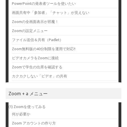
PowerPointの発表者ツールを使いたい
画面共有中「参加者」「チャット」が見えない
Zoomの全画面表示が邪魔！
Zoomの設定メニュー
ファイル送信＆共有（Padlet）
Zoom無料版の40分制限を運用で対応!!
ビデオカメラをZoomに接続
Zoomで学生の出席を確認する
カクカクしない「ビデオ」の共有
Zoom + a メニュー
(1) Zoomを使ってみる
何が必要か
Zoom アカウントの作り方