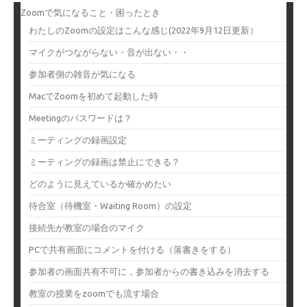
Zoomで気になること・困ったとき
わたしのZoomの設定はこんな感じ(2022年9月12日更新）
マイクがつながらない・音が出ない・・
参加者側の雑音が気になる
MacでZoomを初めて起動した時
Meetingのパスワードは？
ミーティングの録画設定
ミーティングの録画は禁止にできる？
どのように見えているか確かめたい
待合室（待機室・Waiting Room）の設定
接続先が教室の場合のマイク
PCで共有画面にコメントを付ける（落書きをする）
参加者の画面共有不可に，参加者からの書き込みを消去する
教室の授業をzoomでも流す場合