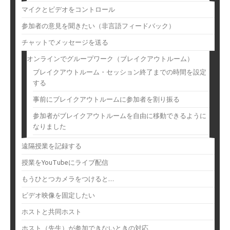
マイクとビデオをコントロール
参加者の意見を聞きたい（非言語フィードバック）
チャットでメッセージを送る
オンラインでグループワーク（ブレイクアウトルーム）
ブレイクアウトルーム・セッション終了までの時間を設定
する
事前にブレイクアウトルームに参加者を割り振る
参加者がブレイクアウトルームを自由に移動できるように
なりました
遠隔授業を記録する
授業をYouTubeにライブ配信
もうひとつカメラをつけると…
ビデオ映像を固定したい
ホストと共同ホスト
ホスト（先生）が参加できないときの対応