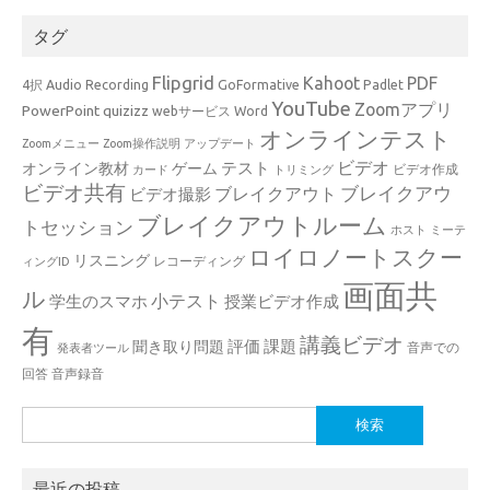
タグ
Flipgrid
Kahoot
PDF
4択
Audio Recording
GoFormative
Padlet
YouTube
Zoomアプリ
PowerPoint
quizizz
webサービス
Word
オンラインテスト
Zoomメニュー
Zoom操作説明
アップデート
ビデオ
テスト
オンライン教材
ゲーム
ビデオ作成
カード
トリミング
ビデオ共有
ブレイクアウ
ブレイクアウト
ビデオ撮影
ブレイクアウトルーム
トセッション
ホスト
ミーテ
ロイロノートスクー
リスニング
レコーディング
ィングID
画面共
ル
小テスト
学生のスマホ
授業ビデオ作成
有
講義ビデオ
評価
課題
聞き取り問題
音声での
発表者ツール
回答
音声録音
検
索:
最近の投稿