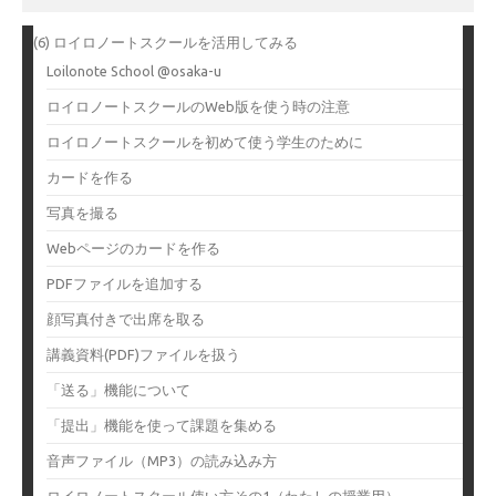
(6) ロイロノートスクールを活用してみる
Loilonote School @osaka-u
ロイロノートスクールのWeb版を使う時の注意
ロイロノートスクールを初めて使う学生のために
カードを作る
写真を撮る
Webページのカードを作る
PDFファイルを追加する
顔写真付きで出席を取る
講義資料(PDF)ファイルを扱う
「送る」機能について
「提出」機能を使って課題を集める
音声ファイル（MP3）の読み込み方
ロイロノートスクール使い方その1（わたしの授業用）