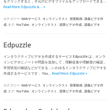
をクリックすると，手元のビデオファイルをアップロードできま…
Read More: Edpuzzle &… »
カテゴリー:
Webサービス
オンラインテスト
授業動画
講義ビデオ作
成
タグ:
YouTube
,
オンラインテスト
,
授業ビデオ作成
,
講義ビデオ
Edpuzzle
インタラクティブビデオを作成するサービス Edpuzzle は，オンラ
インビデオにノートや問題を追加して，理解促進や理解度の確認，
学習状況の確認などができる，いわゆるインタラクティブビデオを
作成するサービスです． You…
Read More: Edpuzzle »
カテゴリー:
Webサービス
オンラインテスト
授業動画
講義ビデオ作
成
タグ:
YouTube
,
オンラインテスト
,
授業ビデオ作成
,
講義ビデオ