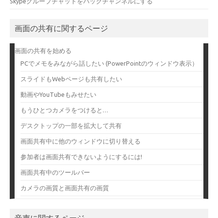
Skypeグループチャットをバックチャンネルにする
画面の共有に関するページ
画面の共有を始める
PCでメモをみながら話したい (PowerPointのウィンドウ表示）
スライドもWebページも共有したい
動画やYouTubeもみせたい
もうひとつカメラをつけると…
デスクトップの一部を拡大して共有
画面共有中に他のウィンドウに切り替える
参加者は画面共有できないようにするには!
画面共有中のツールバー
カメラの画質と画面共有の画質
音声に関するページ