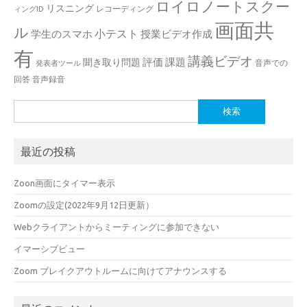
ロイロノートスクー
リスニング
レコーディング
ィングID
画面共
ル
小テスト
学生のスマホ
授業ビデオ作成
有
講義ビデオ
評価
課題
聞き取り問題
音声での
発表者ツール
回答
音声録音
検
索:
最近の投稿
Zoon画面にタイマー表示
Zoomの設定(2022年9月12日更新）
Webクライアントからミーティングに参加できない
イマーシブビュー
Zoom ブレイクアウトルームに向けてアナウンスする