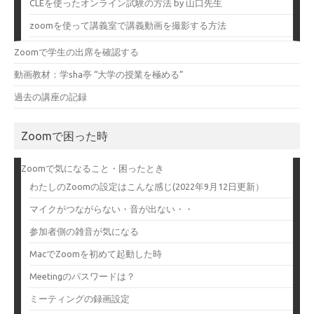
CLEを使ったオンライン試験の方法 by 山口先生
zoomを使って講義室で講義動画を撮影する方法
Zoomで学生の出席を確認する
動画教材：学sha亭 “大学の授業を極める”
過去の講座の記録
Zoomで困った時
Zoomで気になること・困ったとき
わたしのZoomの設定はこんな感じ(2022年9月12日更新）
マイクがつながらない・音が出ない・・
参加者側の雑音が気になる
MacでZoomを初めて起動した時
Meetingのパスワードは？
ミーティングの録画設定