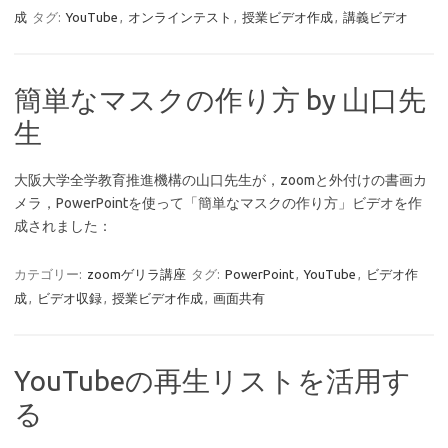
成
タグ:
YouTube
,
オンラインテスト
,
授業ビデオ作成
,
講義ビデオ
簡単なマスクの作り方 by 山口先
生
大阪大学全学教育推進機構の山口先生が，zoomと外付けの書画カ
メラ，PowerPointを使って「簡単なマスクの作り方」ビデオを作
成されました：
カテゴリー:
zoomゲリラ講座
タグ:
PowerPoint
,
YouTube
,
ビデオ作
成
,
ビデオ収録
,
授業ビデオ作成
,
画面共有
YouTubeの再生リストを活用す
る