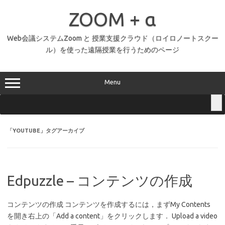
コ
ン
ZOOM + α
テ
ン
ツ
へ
Web会議システムZoom と 授業支援クラウド（ロイロノートスクー
ス
ル）を使った遠隔授業を行うためのページ
キ
ッ
プ
Menu
「
YOUTUBE
」タグアーカイブ
Edpuzzle – コンテンツの作成
コンテンツの作成 コンテンツを作成するには，まずMy Contents
を開き右上の「Add a content」をクリックします． Upload a video