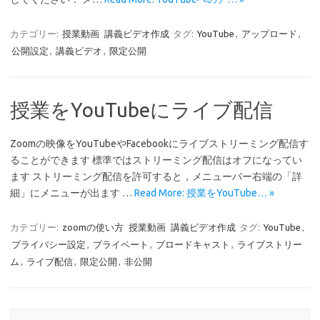
カテゴリー:
授業動画
講義ビデオ作成
タグ:
YouTube
,
アップロード
,
公開設定
,
講義ビデオ
,
限定公開
授業をYouTubeにライブ配信
Zoomの映像をYouTubeやFacebookにライブストリーミング配信す
ることができます 標準ではストリーミング配信はオフになってい
ます ストリーミング配信を許可すると，メニューバー右端の「詳
細」にメニューが出ます …
Read More: 授業をYouTube… »
カテゴリー:
zoomの使い方
授業動画
講義ビデオ作成
タグ:
YouTube
,
プライバシー設定
,
プライベート
,
ブロードキャスト
,
ライブストリー
ム
,
ライブ配信
,
限定公開
,
非公開