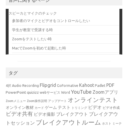
スピーカとマイクのチェック
参加者のマイクとビデオをコントロールしたい
学生が教室で受講する時
Zoomをテストしたい時
MacでZoomを初めて起動した時
タグ
Flipgrid
Kahoot
PDF
4択
Audio Recording
GoFormative
Padlet
YouTube
Zoomアプリ
PowerPoint
quizizz
webサービス
Word
オンラインテスト
Zoomメニュー
Zoom操作説明
アップデート
ビデオ
テスト
オンライン教材
ゲーム
ビデオ作成
カード
トリミング
ビデオ共有
ブレイクアウ
ブレイクアウト
ビデオ撮影
ブレイクアウトルーム
トセッション
ホスト
ミーテ