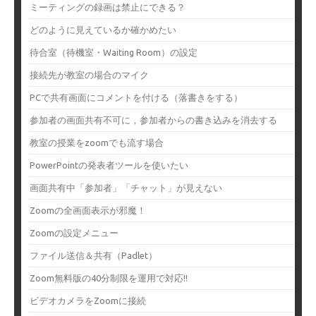
ミーティングの録画は禁止にできる？
どのように見えているか確かめたい
待合室（待機室・Waiting Room）の設定
接続先が教室の場合のマイク
PCで共有画面にコメントを付ける（落書きをする）
参加者の画面共有不可に，参加者からの書き込みを消去する
教室の授業をzoomでも流す場合
PowerPointの発表者ツールを使いたい
画面共有中「参加者」「チャット」が見えない
Zoomの全画面表示が邪魔！
Zoomの設定メニュー
ファイル送信＆共有（Padlet）
Zoom無料版の40分制限を運用で対応!!
ビデオカメラをZoomに接続