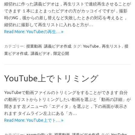
細切れに作った講義ビデオは，再生リストで連続再生させることが
できます １本にまとまったビデオの方がカッコイイですが，撮影
時のNG，後からの差し替えなど失敗したときの対応を考えると，
細切れに撮影して再生リストに入れると方が…
Read More: YouTubeの再生… »
カテゴリー:
授業動画
講義ビデオ作成
タグ:
YouTube
,
再生リスト
,
授
業ビデオ作成
,
講義ビデオ
,
限定公開
YouTube上でトリミング
YouTubeで動画ファイルのトリミングをすることができます 自分
の動画リストからトリミングしたい動画を選ぶと「動画の詳細」が
開きます 左メニューの「エディタ」を選ぶと，下の画面が表示さ
れます タイムライン左上にある「カ…
Read More: YouTube上でト… »
カテゴリー:
zoomの使い方
授業動画
講義ビデオ作成
タグ:
YouTube
,