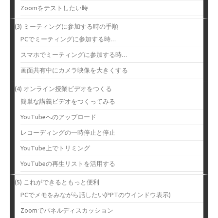
Zoomをテストしたい時
(3) ミーティングに参加する時の手順
PCでミーティングに参加する時…
スマホでミーティングに参加する時…
画面共有中にカメラ映像を大きくする
(4) オンライン授業ビデオをつくる
簡単な講義ビデオをつくってみる
YouTubeへのアップロード
レコーディングの一時停止と停止
YouTube上でトリミング
YouTubeの再生リストを活用する
(5) これができるともっと便利
PCでメモをみながら話したい(PPTのウインドウ表示)
Zoomでパネルディスカッション