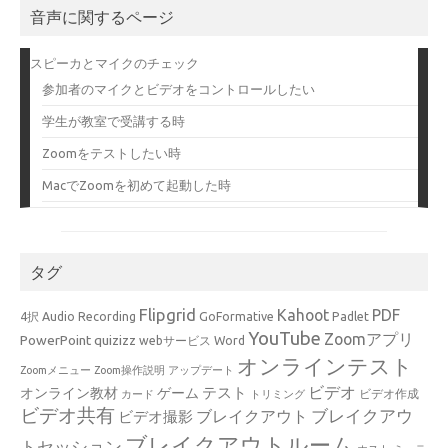
音声に関するページ
スピーカとマイクのチェック
参加者のマイクとビデオをコントロールしたい
学生が教室で受講する時
Zoomをテストしたい時
MacでZoomを初めて起動した時
タグ
Flipgrid
Kahoot
PDF
4択
Audio Recording
GoFormative
Padlet
YouTube
Zoomアプリ
PowerPoint
quizizz
webサービス
Word
オンラインテスト
Zoomメニュー
Zoom操作説明
アップデート
ビデオ
テスト
オンライン教材
ゲーム
ビデオ作成
カード
トリミング
ビデオ共有
ブレイクアウ
ブレイクアウト
ビデオ撮影
ブレイクアウトルーム
トセッション