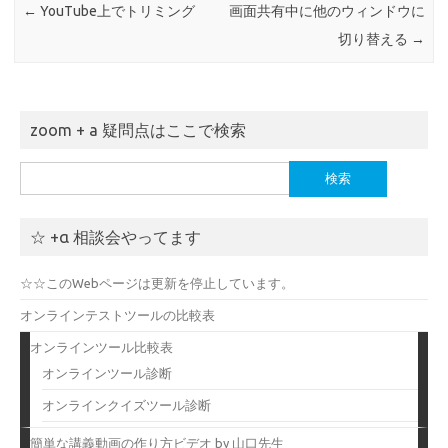
←
YouTube上でトリミング
画面共有中に他のウィンドウに
切り替える
→
zoom + a 疑問点はここで検索
検
索:
☆ +α 相談会やってます
☆☆このWebページは更新を停止しています。
オンラインテストツールの比較表
オンラインツール比較表
オンラインツール診断
オンラインクイズツール診断
簡単な講義動画の作り方ビデオ by 山口先生