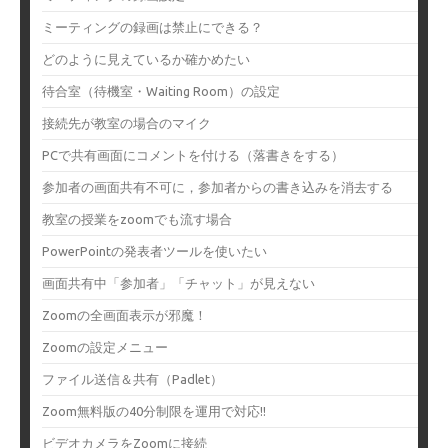
ミーティングの録画は禁止にできる？
どのように見えているか確かめたい
待合室（待機室・Waiting Room）の設定
接続先が教室の場合のマイク
PCで共有画面にコメントを付ける（落書きをする）
参加者の画面共有不可に，参加者からの書き込みを消去する
教室の授業をzoomでも流す場合
PowerPointの発表者ツールを使いたい
画面共有中「参加者」「チャット」が見えない
Zoomの全画面表示が邪魔！
Zoomの設定メニュー
ファイル送信＆共有（Padlet）
Zoom無料版の40分制限を運用で対応!!
ビデオカメラをZoomに接続