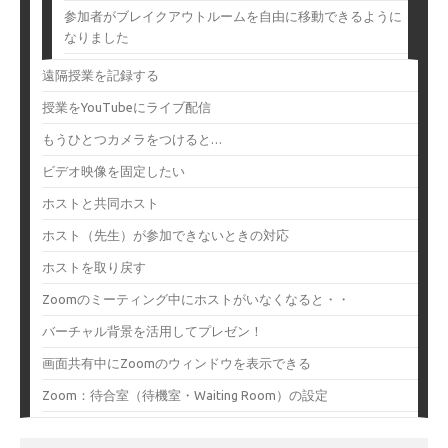
参加者がブレイクアウトルームを自由に移動できるように
なりました
遠隔授業を記録する
授業をYouTubeにライブ配信
もうひとつカメラをつけると…
ビデオ映像を固定したい
ホストと共同ホスト
ホスト（先生）が参加できないときの対応
ホストを取り戻す
Zoomのミーティング中にホストがいなくなると・・
バーチャル背景を活用してプレゼン！
画面共有中にZoomのウィンドウを表示できる
Zoom：待合室（待機室・Waiting Room）の設定