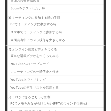
画面の共有を始める
Zoomをテストしたい時
(3) ミーティングに参加する時の手順
PCでミーティングに参加する時…
スマホでミーティングに参加する時…
画面共有中にカメラ映像を大きくする
(4) オンライン授業ビデオをつくる
簡単な講義ビデオをつくってみる
YouTubeへのアップロード
レコーディングの一時停止と停止
YouTube上でトリミング
YouTubeの再生リストを活用する
(5) これができるともっと便利
PCでメモをみながら話したい(PPTのウインドウ表示)