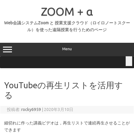
コ
ン
ZOOM + α
テ
ン
ツ
へ
Web会議システムZoom と 授業支援クラウド（ロイロノートスクー
ス
ル）を使った遠隔授業を行うためのページ
キ
ッ
プ
Menu
YouTubeの再生リストを活用す
る
投稿者:
rocky6959
|
2020年3月10日
細切れに作った講義ビデオは，再生リストで連続再生させることが
できます