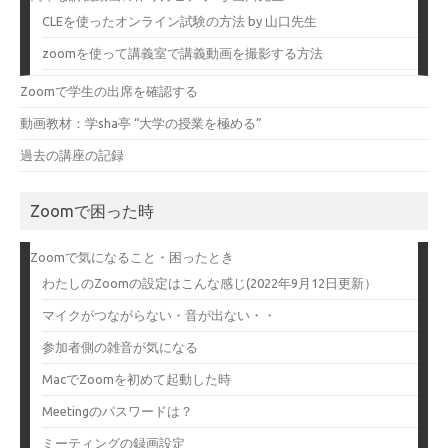
CLEを使ったオンライン試験の方法 by 山口先生
zoomを使って講義室で講義動画を撮影する方法
Zoomで学生の出席を確認する
動画教材：学sha亭 “大学の授業を極める”
過去の講座の記録
Zoomで困った時
Zoomで気になること・困ったとき
わたしのZoomの設定はこんな感じ(2022年9月12日更新）
マイクがつながらない・音が出ない・・
参加者側の雑音が気になる
MacでZoomを初めて起動した時
Meetingのパスワードは？
ミーティングの録画設定