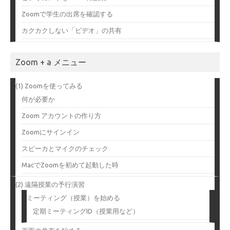
Zoomで学生の出席を確認する
カクカクしない「ビデオ」の共有
Zoom + a メニュー
(1) Zoomを使ってみる
何が必要か
Zoom アカウントの作り方
Zoomにサインイン
スピーカとマイクのチェック
MacでZoomを初めて起動した時
(2) 遠隔授業の予行演習
ミーティング（授業）を始める
定期ミーティングID（授業用など）