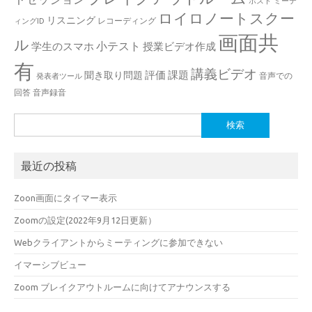
ホスト
ミーテ
ロイロノートスクー
リスニング
レコーディング
ィングID
画面共
ル
小テスト
学生のスマホ
授業ビデオ作成
有
講義ビデオ
評価
課題
聞き取り問題
音声での
発表者ツール
回答
音声録音
検
索:
最近の投稿
Zoon画面にタイマー表示
Zoomの設定(2022年9月12日更新）
Webクライアントからミーティングに参加できない
イマーシブビュー
Zoom ブレイクアウトルームに向けてアナウンスする