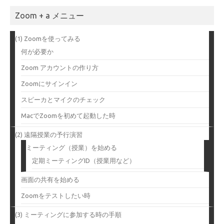
Zoom + a メニュー
(1) Zoomを使ってみる
何が必要か
Zoom アカウントの作り方
Zoomにサインイン
スピーカとマイクのチェック
MacでZoomを初めて起動した時
(2) 遠隔授業の予行演習
ミーティング（授業）を始める
定期ミーティングID（授業用など）
画面の共有を始める
Zoomをテストしたい時
(3) ミーティングに参加する時の手順