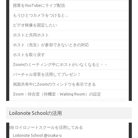
授業をYouTubeにライブ配信
もうひとつカメラをつけると…
ビデオ映像を固定したい
ホストと共同ホスト
ホスト（先生）が参加できないときの対応
ホストを取り戻す
Zoomのミーティング中にホストがいなくなると・・
バーチャル背景を活用してプレゼン！
画面共有中にZoomのウィンドウを表示できる
Zoom：待合室（待機室・Waiting Room）の設定
Loilonote Schoolの活用
(6) ロイロノートスクールを活用してみる
Loilonote School @osaka-u