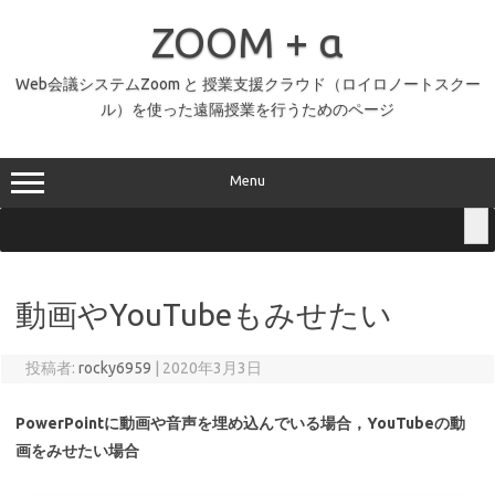
コ
ン
ZOOM + α
テ
ン
ツ
へ
Web会議システムZoom と 授業支援クラウド（ロイロノートスクー
ス
ル）を使った遠隔授業を行うためのページ
キ
ッ
プ
Menu
動画やYouTubeもみせたい
投稿者:
rocky6959
|
2020年3月3日
PowerPointに動画や音声を埋め込んでいる場合，YouTubeの動
画をみせたい場合