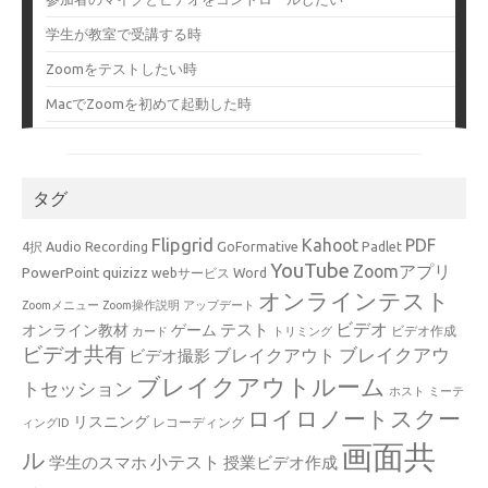
学生が教室で受講する時
Zoomをテストしたい時
MacでZoomを初めて起動した時
タグ
Flipgrid
Kahoot
PDF
4択
Audio Recording
GoFormative
Padlet
YouTube
Zoomアプリ
PowerPoint
quizizz
webサービス
Word
オンラインテスト
Zoomメニュー
Zoom操作説明
アップデート
ビデオ
テスト
オンライン教材
ゲーム
ビデオ作成
カード
トリミング
ビデオ共有
ブレイクアウ
ブレイクアウト
ビデオ撮影
ブレイクアウトルーム
トセッション
ホスト
ミーテ
ロイロノートスクー
リスニング
レコーディング
ィングID
画面共
ル
小テスト
学生のスマホ
授業ビデオ作成