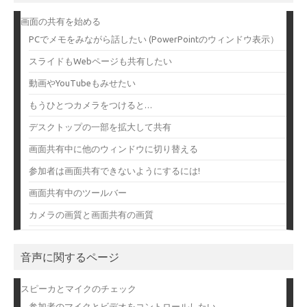
画面の共有を始める
PCでメモをみながら話したい (PowerPointのウィンドウ表示）
スライドもWebページも共有したい
動画やYouTubeもみせたい
もうひとつカメラをつけると…
デスクトップの一部を拡大して共有
画面共有中に他のウィンドウに切り替える
参加者は画面共有できないようにするには!
画面共有中のツールバー
カメラの画質と画面共有の画質
音声に関するページ
スピーカとマイクのチェック
参加者のマイクとビデオをコントロールしたい