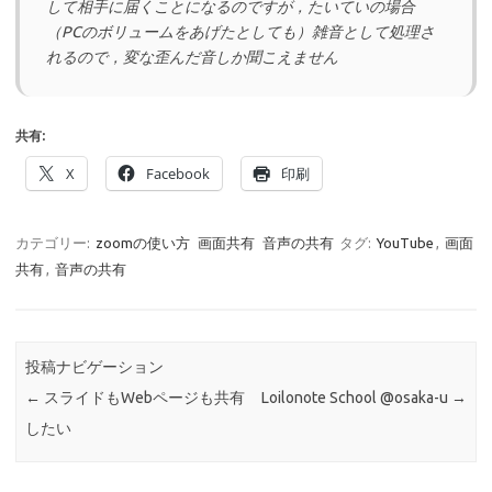
して相手に届くことになるのですが，たいていの場合
（PCのボリュームをあげたとしても）雑音として処理さ
れるので，変な歪んだ音しか聞こえません
共有:
X
Facebook
印刷
カテゴリー:
zoomの使い方
画面共有
音声の共有
タグ:
YouTube
,
画面
共有
,
音声の共有
投稿ナビゲーション
←
スライドもWebページも共有
Loilonote School @osaka-u
→
したい