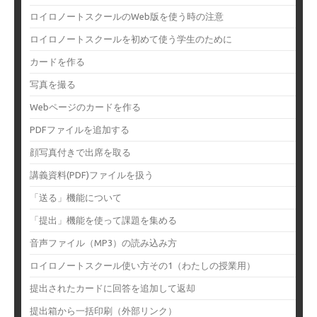
ロイロノートスクールのWeb版を使う時の注意
ロイロノートスクールを初めて使う学生のために
カードを作る
写真を撮る
Webページのカードを作る
PDFファイルを追加する
顔写真付きで出席を取る
講義資料(PDF)ファイルを扱う
「送る」機能について
「提出」機能を使って課題を集める
音声ファイル（MP3）の読み込み方
ロイロノートスクール使い方その1（わたしの授業用）
提出されたカードに回答を追加して返却
提出箱から一括印刷（外部リンク）