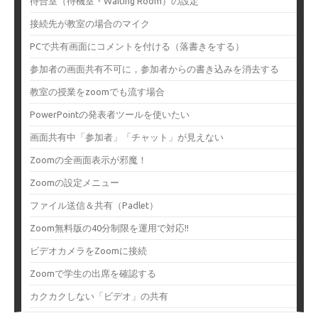
待合室（待機室・Waiting Room）の設定
接続先が教室の場合のマイク
PCで共有画面にコメントを付ける（落書きをする）
参加者の画面共有不可に，参加者からの書き込みを消去する
教室の授業をzoomでも流す場合
PowerPointの発表者ツールを使いたい
画面共有中「参加者」「チャット」が見えない
Zoomの全画面表示が邪魔！
Zoomの設定メニュー
ファイル送信＆共有（Padlet）
Zoom無料版の40分制限を運用で対応!!
ビデオカメラをZoomに接続
Zoomで学生の出席を確認する
カクカクしない「ビデオ」の共有