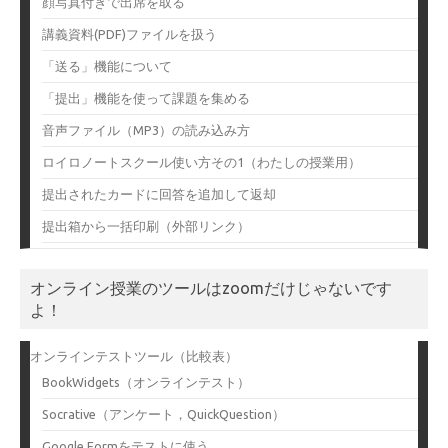
顔写真付きで出席を取る
講義資料(PDF)ファイルを扱う
「送る」機能について
「提出」機能を使って課題を集める
音声ファイル（MP3）の読み込み方
ロイロノートスクール使い方その1（わたしの授業用）
提出されたカードに回答を追加して返却
提出箱から一括印刷（外部リンク）
オンライン授業のツールはzoomだけじゃないです
よ！
オンラインテストツール（比較表）
BookWidgets（オンラインテスト）
Socrative（アンケート，QuickQuestion）
Google Formをテストに使う