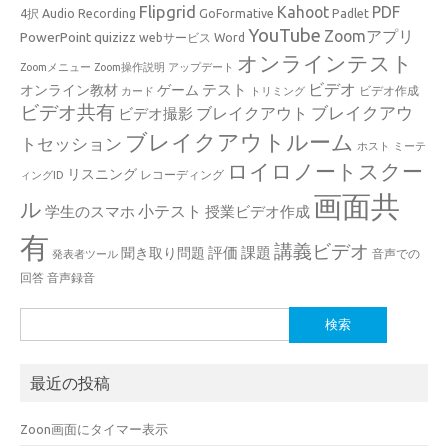
Flipgrid
Kahoot
PDF
4択
Audio Recording
GoFormative
Padlet
YouTube
Zoomアプリ
PowerPoint
quizizz
webサービス
Word
オンラインテスト
Zoomメニュー
Zoom操作説明
アップデート
ビデオ
テスト
オンライン教材
ゲーム
ビデオ作成
カード
トリミング
ビデオ共有
ブレイクアウ
ブレイクアウト
ビデオ撮影
ブレイクアウトルーム
トセッション
ホスト
ミーテ
ロイロノートスクー
リスニング
レコーディング
ィングID
画面共
ル
小テスト
学生のスマホ
授業ビデオ作成
有
講義ビデオ
評価
課題
聞き取り問題
音声での
発表者ツール
回答
音声録音
検
索:
最近の投稿
Zoon画面にタイマー表示