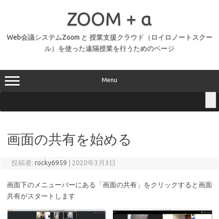
コ
ン
ZOOM + α
テ
ン
ツ
へ
Web会議システムZoom と 授業支援クラウド（ロイロノートスクー
ス
ル）を使った遠隔授業を行うためのページ
キ
ッ
プ
Menu
画面の共有を始める
投稿者:
rocky6959
|
2020年3月3日
画面下のメニューバーにある「画面の共有」をクリックすると画面
共有がスタートします