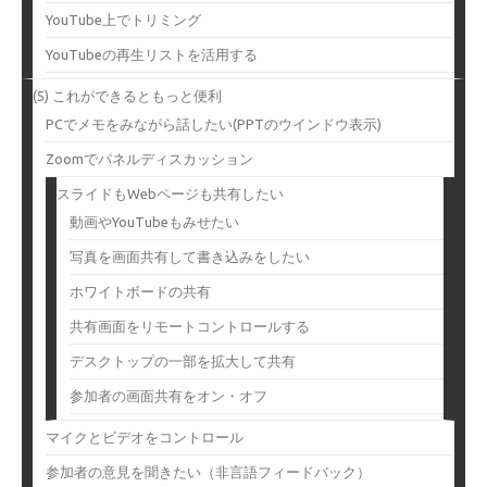
YouTube上でトリミング
YouTubeの再生リストを活用する
(5) これができるともっと便利
PCでメモをみながら話したい(PPTのウインドウ表示)
Zoomでパネルディスカッション
スライドもWebページも共有したい
動画やYouTubeもみせたい
写真を画面共有して書き込みをしたい
ホワイトボードの共有
共有画面をリモートコントロールする
デスクトップの一部を拡大して共有
参加者の画面共有をオン・オフ
マイクとビデオをコントロール
参加者の意見を聞きたい（非言語フィードバック）