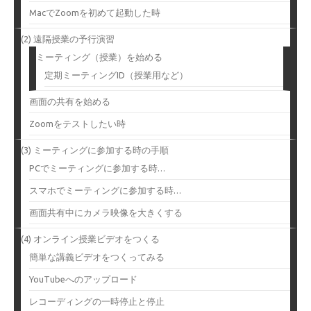
MacでZoomを初めて起動した時
(2) 遠隔授業の予行演習
ミーティング（授業）を始める
定期ミーティングID（授業用など）
画面の共有を始める
Zoomをテストしたい時
(3) ミーティングに参加する時の手順
PCでミーティングに参加する時…
スマホでミーティングに参加する時…
画面共有中にカメラ映像を大きくする
(4) オンライン授業ビデオをつくる
簡単な講義ビデオをつくってみる
YouTubeへのアップロード
レコーディングの一時停止と停止