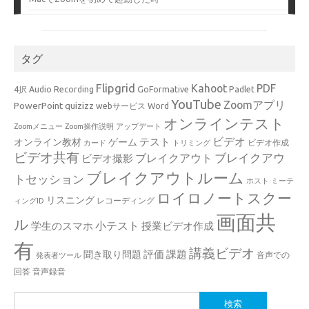
タグ
Flipgrid
Kahoot
PDF
4択
Audio Recording
GoFormative
Padlet
YouTube
Zoomアプリ
PowerPoint
quizizz
webサービス
Word
オンラインテスト
Zoomメニュー
Zoom操作説明
アップデート
ビデオ
テスト
オンライン教材
ゲーム
ビデオ作成
カード
トリミング
ビデオ共有
ブレイクアウ
ブレイクアウト
ビデオ撮影
ブレイクアウトルーム
トセッション
ホスト
ミーテ
ロイロノートスクー
リスニング
レコーディング
ィングID
画面共
ル
小テスト
学生のスマホ
授業ビデオ作成
有
講義ビデオ
評価
課題
聞き取り問題
音声での
発表者ツール
回答
音声録音
検