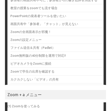
参加者の画面共有不可に，参加者からの書き込みを消去する
教室の授業をzoomでも流す場合
PowerPointの発表者ツールを使いたい
画面共有中「参加者」「チャット」が見えない
Zoomの全画面表示が邪魔！
Zoomの設定メニュー
ファイル送信＆共有（Padlet）
Zoom無料版の40分制限を運用で対応!!
ビデオカメラをZoomに接続
Zoomで学生の出席を確認する
カクカクしない「ビデオ」の共有
Zoom + a メニュー
(1) Zoomを使ってみる