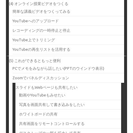
(4) オンライン授業ビデオをつくる
簡単な講義ビデオをつくってみる
YouTubeへのアップロード
レコーディングの一時停止と停止
YouTube上でトリミング
YouTubeの再生リストを活用する
(5) これができるともっと便利
PCでメモをみながら話したい(PPTのウインドウ表示)
Zoomでパネルディスカッション
スライドもWebページも共有したい
動画やYouTubeもみせたい
写真を画面共有して書き込みをしたい
ホワイトボードの共有
共有画面をリモートコントロールする