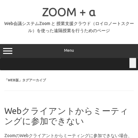
コ
ン
ZOOM + α
テ
ン
ツ
へ
Web会議システムZoom と 授業支援クラウド（ロイロノートスクー
ス
ル）を使った遠隔授業を行うためのページ
キ
ッ
プ
Menu
「
WEB版
」タグアーカイブ
Webクライアントからミーティ
ングに参加できない
ZoomのWebクライアントからミーティングに参加できない場合、