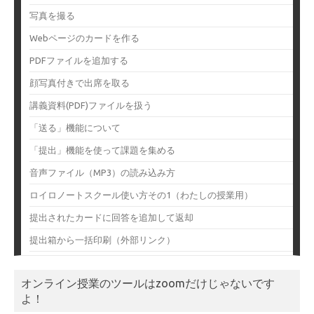
写真を撮る
Webページのカードを作る
PDFファイルを追加する
顔写真付きで出席を取る
講義資料(PDF)ファイルを扱う
「送る」機能について
「提出」機能を使って課題を集める
音声ファイル（MP3）の読み込み方
ロイロノートスクール使い方その1（わたしの授業用）
提出されたカードに回答を追加して返却
提出箱から一括印刷（外部リンク）
オンライン授業のツールはzoomだけじゃないです
よ！