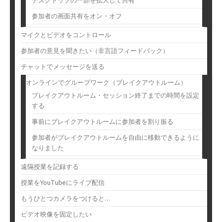
デスクトップの一部を拡大して共有
参加者の画面共有をオン・オフ
マイクとビデオをコントロール
参加者の意見を聞きたい（非言語フィードバック）
チャットでメッセージを送る
オンラインでグループワーク（ブレイクアウトルーム）
ブレイクアウトルーム・セッション終了までの時間を設定
する
事前にブレイクアウトルームに参加者を割り振る
参加者がブレイクアウトルームを自由に移動できるように
なりました
遠隔授業を記録する
授業をYouTubeにライブ配信
もうひとつカメラをつけると…
ビデオ映像を固定したい