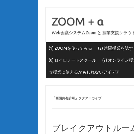
コ
ン
テ
ZOOM + α
ン
ツ
へ
Web会議システムZoom と 授業支援ク
ス
キ
ッ
プ
(1) ZOOMを使ってみる
(2) 遠隔授業を試す
(6) ロイロノートスクール
(7) オンライ
☆授業に使えるかもしれないアイデア
「
画面共有許可
」タグアーカイブ
ブレイクアウトルー