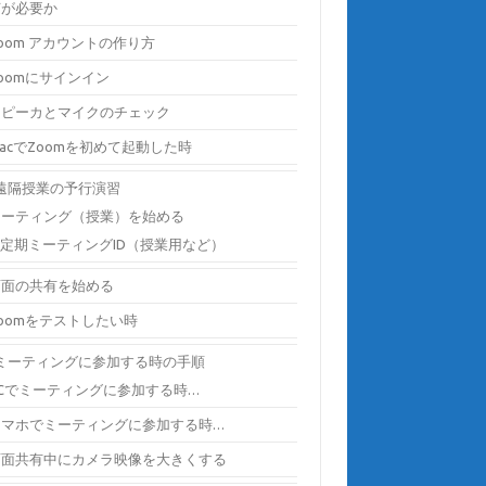
何が必要か
oom アカウントの作り方
oomにサインイン
スピーカとマイクのチェック
acでZoomを初めて起動した時
) 遠隔授業の予行演習
ミーティング（授業）を始める
定期ミーティングID（授業用など）
画面の共有を始める
oomをテストしたい時
) ミーティングに参加する時の手順
PCでミーティングに参加する時…
スマホでミーティングに参加する時…
画面共有中にカメラ映像を大きくする