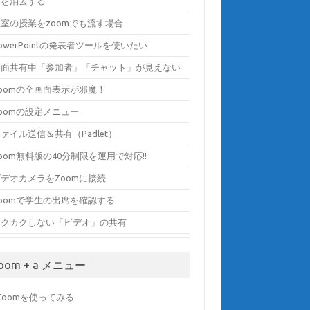
みを消去する
教室の授業をzoomでも流す場合
owerPointの発表者ツールを使いたい
画面共有中「参加者」「チャット」が見えない
Zoomの全画面表示が邪魔！
oomの設定メニュー
ァイル送信＆共有（Padlet）
oom無料版の40分制限を運用で対応!!
ビデオカメラをZoomに接続
Zoomで学生の出席を確認する
カクカクしない「ビデオ」の共有
oom + a メニュー
) Zoomを使ってみる