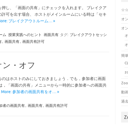
を押し、「画面の共有」にチェックを入れます。 ブレイクア
☆
の許可を出す場合、 ホストがメインルームにいる時は「セキ
オ
 More: ブレイクアウトルーム… »
オ
ーム
授業実践へのヒント
画面共有
タグ:
ブレイクアウトセッシ
有
,
画面共有
,
画面共有許可
簡単
オン・オフ
C
るのはホストのみにしておきましょう．でも，参加者に画面
Z
時は，「画面の共有」メニューから一時的に参加者への画面共
d More: 参加者の画面共有をオ… »
動画
過
加者の画面共有
,
画面共有
,
画面共有許可