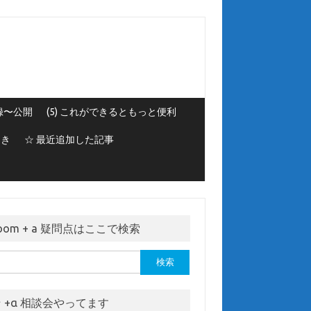
録〜公開
(5) これができるともっと便利
とき
☆ 最近追加した記事
oom + a 疑問点はここで検索
 +α 相談会やってます