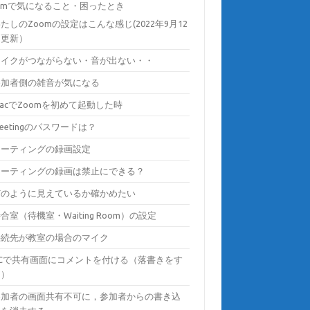
oomで気になること・困ったとき
たしのZoomの設定はこんな感じ(2022年9月12
日更新）
マイクがつながらない・音が出ない・・
参加者側の雑音が気になる
acでZoomを初めて起動した時
eetingのパスワードは？
ミーティングの録画設定
ミーティングの録画は禁止にできる？
どのように見えているか確かめたい
合室（待機室・Waiting Room）の設定
接続先が教室の場合のマイク
PCで共有画面にコメントを付ける（落書きをす
る）
参加者の画面共有不可に，参加者からの書き込