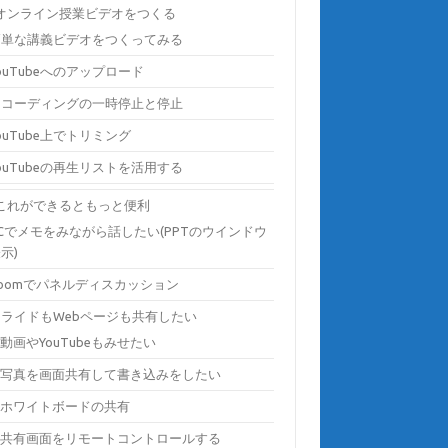
) オンライン授業ビデオをつくる
簡単な講義ビデオをつくってみる
ouTubeへのアップロード
レコーディングの一時停止と停止
ouTube上でトリミング
ouTubeの再生リストを活用する
) これができるともっと便利
Cでメモをみながら話したい(PPTのウインドウ
示)
Zoomでパネルディスカッション
スライドもWebページも共有したい
動画やYouTubeもみせたい
写真を画面共有して書き込みをしたい
ホワイトボードの共有
共有画面をリモートコントロールする