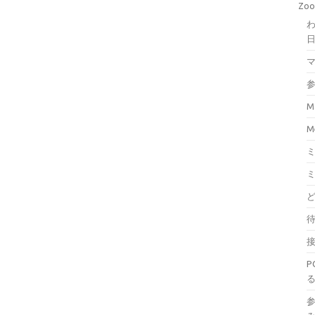
Z
わ
M
M
待