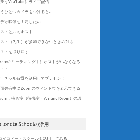
業をYouTubeにライブ配信
もうひとつカメラをつけると…
ビデオ映像を固定したい
ホストと共同ホスト
ホスト（先生）が参加できないときの対応
ホストを取り戻す
Zoomのミーティング中にホストがいなくなる
と・・
バーチャル背景を活用してプレゼン！
画面共有中にZoomのウィンドウを表示できる
oom：待合室（待機室・Waiting Room）の設
定
oilonote Schoolの活用
) ロイロノートスクールを活用してみる