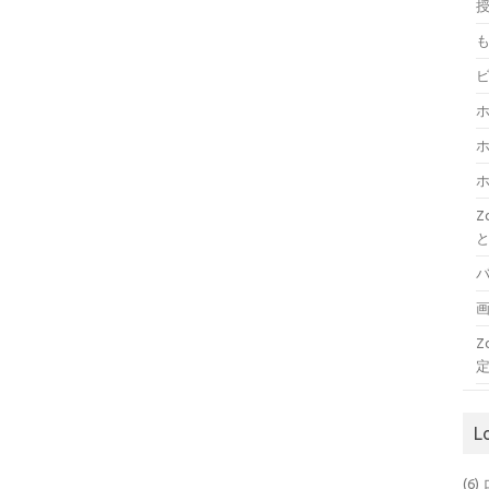
授
Z
L
(6