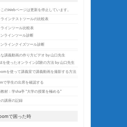
☆このWebページは更新を停止しています。
ンラインテストツールの比較表
ンラインツール比較表
オンラインツール診断
オンラインクイズツール診断
な講義動画の作り方ビデオ by 山口先生
LEを使ったオンライン試験の方法 by 山口先生
zoomを使って講義室で講義動画を撮影する方法
oomで学生の出席を確認する
教材：学sha亭 “大学の授業を極める”
去の講座の記録
Zoomで困った時