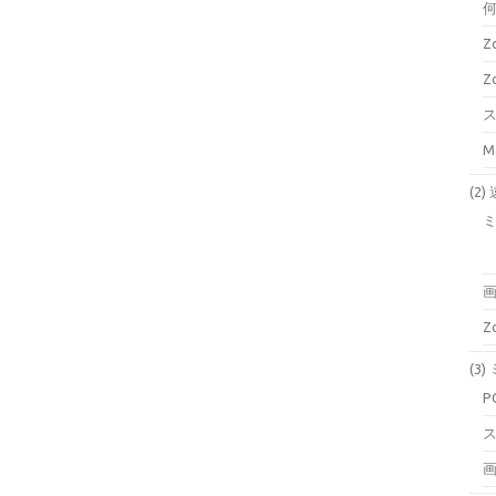
Z
Z
M
(2
Z
(3