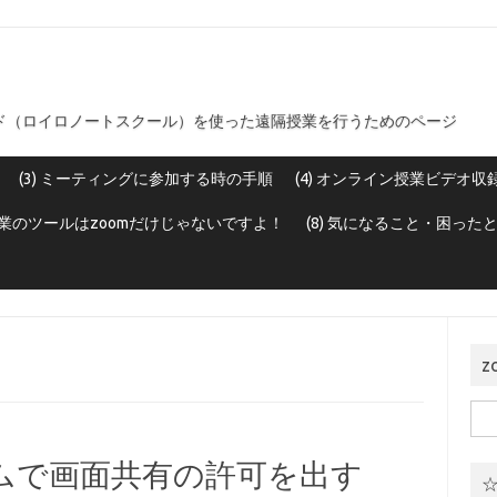
ラウド（ロイロノートスクール）を使った遠隔授業を行うためのページ
(3) ミーティングに参加する時の手順
(4) オンライン授業ビデオ収
ン授業のツールはzoomだけじゃないですよ！
(8) 気になること・困った
z
検
索:
ムで画面共有の許可を出す
☆