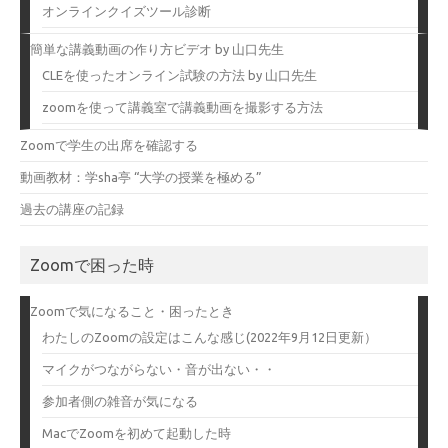
オンラインクイズツール診断
簡単な講義動画の作り方ビデオ by 山口先生
CLEを使ったオンライン試験の方法 by 山口先生
zoomを使って講義室で講義動画を撮影する方法
Zoomで学生の出席を確認する
動画教材：学sha亭 “大学の授業を極める”
過去の講座の記録
Zoomで困った時
Zoomで気になること・困ったとき
わたしのZoomの設定はこんな感じ(2022年9月12日更新）
マイクがつながらない・音が出ない・・
参加者側の雑音が気になる
MacでZoomを初めて起動した時