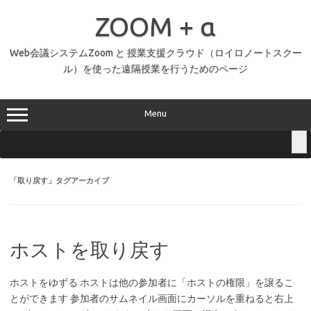
コ
ン
ZOOM + α
テ
ン
ツ
へ
Web会議システムZoom と 授業支援クラウド（ロイロノートスクー
ス
ル）を使った遠隔授業を行うためのページ
キ
ッ
プ
Menu
「
取り戻す
」タグアーカイブ
ホストを取り戻す
ホストをゆずる ホストは他の参加者に「ホストの権限」を譲るこ
とができます 参加者のサムネイル画面にカーソルを重ねると右上