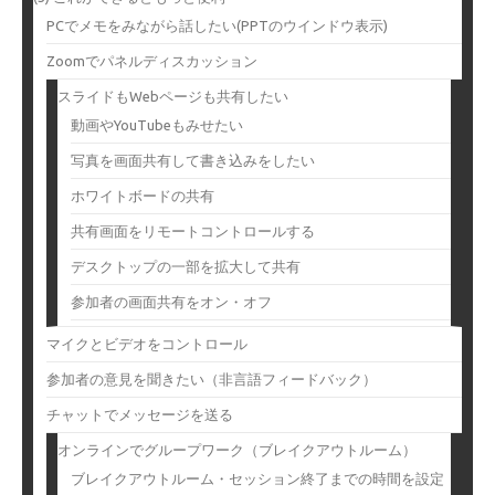
PCでメモをみながら話したい(PPTのウインドウ表示)
Zoomでパネルディスカッション
スライドもWebページも共有したい
動画やYouTubeもみせたい
写真を画面共有して書き込みをしたい
ホワイトボードの共有
共有画面をリモートコントロールする
デスクトップの一部を拡大して共有
参加者の画面共有をオン・オフ
マイクとビデオをコントロール
参加者の意見を聞きたい（非言語フィードバック）
チャットでメッセージを送る
オンラインでグループワーク（ブレイクアウトルーム）
ブレイクアウトルーム・セッション終了までの時間を設定