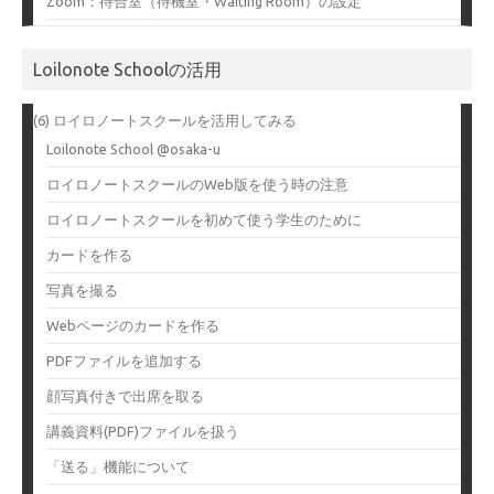
Zoom：待合室（待機室・Waiting Room）の設定
Loilonote Schoolの活用
(6) ロイロノートスクールを活用してみる
Loilonote School @osaka-u
ロイロノートスクールのWeb版を使う時の注意
ロイロノートスクールを初めて使う学生のために
カードを作る
写真を撮る
Webページのカードを作る
PDFファイルを追加する
顔写真付きで出席を取る
講義資料(PDF)ファイルを扱う
「送る」機能について