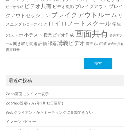
ループワーク
コメント
スポットライト
トリミング
ビデオ共有
ブレイ
ブレイクアウト
ビデオ撮影
ビデオ作成
ブレイクアウトルーム
クアウトセッション
リ
ロイロノートスクール
学生
スニング
レコーディング
画面共有
小テスト
のスマホ
授業ビデオ作成
発表者ツ
講義ビデオ
評価
課題
聞き取り問題
音声での回答
ール
音声の共有
音声録音
検
索:
最近の投稿
Zoon画面にタイマー表示
Zoomの設定(2022年9月12日更新）
Webクライアントからミーティングに参加できない
イマーシブビュー