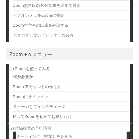
Zoom無料版の40分制限を運用で対応!!
ビデオカメラをZoomに接続
Zoomで学生の出席を確認する
カクカクしない「ビデオ」の共有
Zoom + a メニュー
(1) Zoomを使ってみる
何が必要か
Zoom アカウントの作り方
Zoomにサインイン
スピーカとマイクのチェック
MacでZoomを初めて起動した時
(2) 遠隔授業の予行演習
ミーティング（授業）を始める