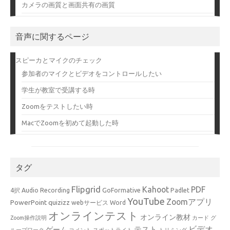
カメラの画質と画面共有の画質
音声に関するページ
スピーカとマイクのチェック
参加者のマイクとビデオをコントロールしたい
学生が教室で受講する時
Zoomをテストしたい時
MacでZoomを初めて起動した時
タグ
Flipgrid
Kahoot
PDF
4択
Audio Recording
GoFormative
Padlet
YouTube
Zoomアプリ
PowerPoint
quizizz
webサービス
Word
オンラインテスト
オンライン教材
Zoom操作説明
カード
グ
ビデオ
テスト
ゲーム