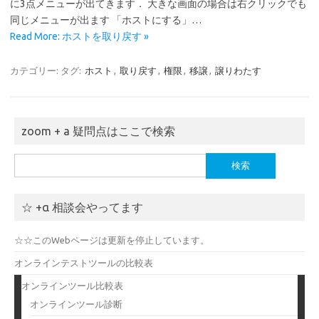
に3点メニューが出てきます． 大きな画面の場合は右クリックでも
同じメニューが出ます 「ホストにする」…
Read More: ホストを取り戻す »
カテゴリー:
タグ:
ホスト
,
取り戻す
,
権限
,
移譲
,
譲りわたす
zoom + a 疑問点はここで検索
検
索:
☆ +α 相談会やってます
☆☆このWebページは更新を停止しています。
オンラインテストツールの比較表
オンラインツール比較表
オンラインツール診断