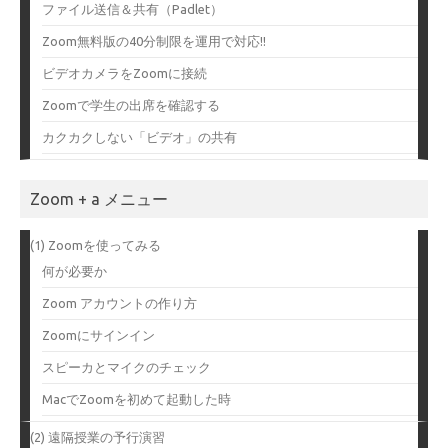
ファイル送信＆共有（Padlet）
Zoom無料版の40分制限を運用で対応!!
ビデオカメラをZoomに接続
Zoomで学生の出席を確認する
カクカクしない「ビデオ」の共有
Zoom + a メニュー
(1) Zoomを使ってみる
何が必要か
Zoom アカウントの作り方
Zoomにサインイン
スピーカとマイクのチェック
MacでZoomを初めて起動した時
(2) 遠隔授業の予行演習