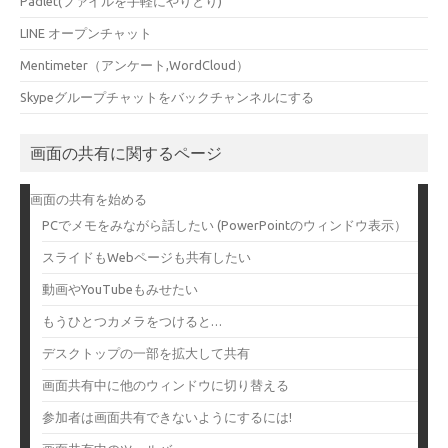
Padlet(ファイルを手軽にやりとり)
LINE オープンチャット
Mentimeter（アンケート,WordCloud）
Skypeグループチャットをバックチャンネルにする
画面の共有に関するページ
画面の共有を始める
PCでメモをみながら話したい (PowerPointのウィンドウ表示）
スライドもWebページも共有したい
動画やYouTubeもみせたい
もうひとつカメラをつけると…
デスクトップの一部を拡大して共有
画面共有中に他のウィンドウに切り替える
参加者は画面共有できないようにするには!