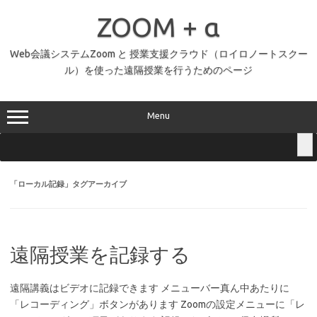
コ
ン
ZOOM + α
テ
ン
ツ
へ
Web会議システムZoom と 授業支援クラウド（ロイロノートスクー
ス
ル）を使った遠隔授業を行うためのページ
キ
ッ
プ
Menu
「
ローカル記録
」タグアーカイブ
遠隔授業を記録する
遠隔講義はビデオに記録できます メニューバー真ん中あたりに
「レコーディング」ボタンがあります Zoomの設定メニューに「レ