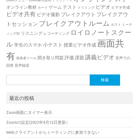
Zoomメニュー
Zoom操作説明
アップデート
ビデオ
テスト
オンライン教材
ゲーム
ビデオ作成
カード
トリミング
ビデオ共有
ブレイクアウ
ブレイクアウト
ビデオ撮影
ブレイクアウトルーム
トセッション
ホスト
ミーテ
ロイロノートスクー
リスニング
レコーディング
ィングID
画面共
ル
小テスト
学生のスマホ
授業ビデオ作成
有
講義ビデオ
評価
課題
聞き取り問題
音声での
発表者ツール
回答
音声録音
検
索:
最近の投稿
Zoon画面にタイマー表示
Zoomの設定(2022年9月12日更新）
Webクライアントからミーティングに参加できない