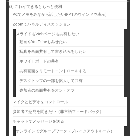
(5) これができるともっと便利
PCでメモをみながら話したい(PPTのウインドウ表示)
Zoomでパネルディスカッション
スライドもWebページも共有したい
動画やYouTubeもみせたい
写真を画面共有して書き込みをしたい
ホワイトボードの共有
共有画面をリモートコントロールする
デスクトップの一部を拡大して共有
参加者の画面共有をオン・オフ
マイクとビデオをコントロール
参加者の意見を聞きたい（非言語フィードバック）
チャットでメッセージを送る
オンラインでグループワーク（ブレイクアウトルーム）