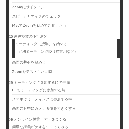
Zoomにサインイン
スピーカとマイクのチェック
MacでZoomを初めて起動した時
(2) 遠隔授業の予行演習
ミーティング（授業）を始める
定期ミーティングID（授業用など）
画面の共有を始める
Zoomをテストしたい時
(3) ミーティングに参加する時の手順
PCでミーティングに参加する時…
スマホでミーティングに参加する時…
画面共有中にカメラ映像を大きくする
(4) オンライン授業ビデオをつくる
簡単な講義ビデオをつくってみる