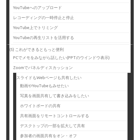
YouTubeへのアップロード
レコーディングの一時停止と停止
YouTube上でトリミング
YouTubeの再生リストを活用する
(5) これができるともっと便利
PCでメモをみながら話したい(PPTのウインドウ表示)
Zoomでパネルディスカッション
スライドもWebページも共有したい
動画やYouTubeもみせたい
写真を画面共有して書き込みをしたい
ホワイトボードの共有
共有画面をリモートコントロールする
デスクトップの一部を拡大して共有
参加者の画面共有をオン・オフ