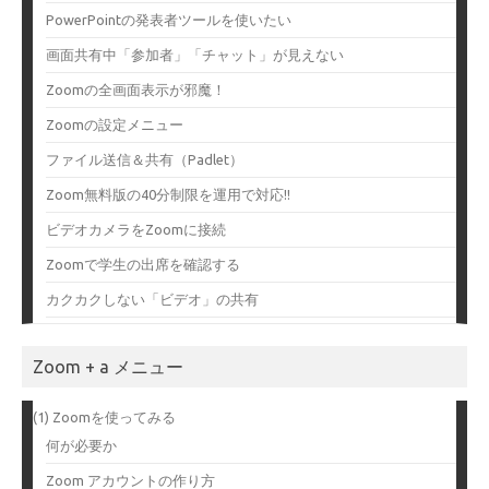
PowerPointの発表者ツールを使いたい
画面共有中「参加者」「チャット」が見えない
Zoomの全画面表示が邪魔！
Zoomの設定メニュー
ファイル送信＆共有（Padlet）
Zoom無料版の40分制限を運用で対応!!
ビデオカメラをZoomに接続
Zoomで学生の出席を確認する
カクカクしない「ビデオ」の共有
Zoom + a メニュー
(1) Zoomを使ってみる
何が必要か
Zoom アカウントの作り方