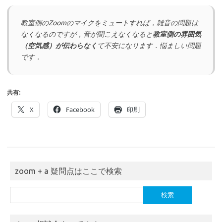
教室側のZoomのマイクをミュートすれば，雑音の問題は
なくなるのですが，音が聞こえなくなると
教室側の雰囲気
（空気感）が伝わらなく
て不安になります．悩ましい問題
です．
共有:
X
Facebook
印刷
zoom + a 疑問点はここで検索
検
索: