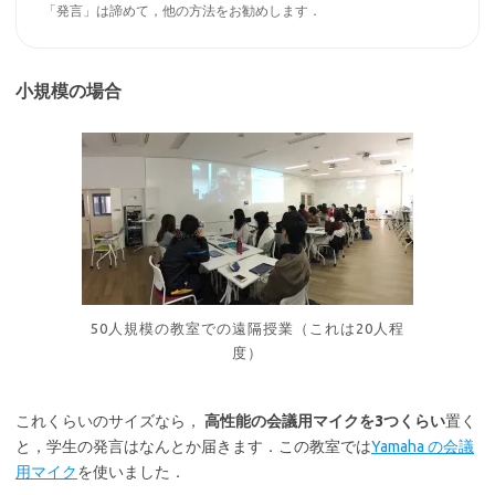
「発言」は諦めて，他の方法をお勧めします．
小規模の場合
50人規模の教室での遠隔授業（これは20人程
度）
これくらいのサイズなら，
高性能の会議用マイクを3つくらい
置く
と，学生の発言はなんとか届きます．この教室では
Yamaha の会議
用マイク
を使いました．