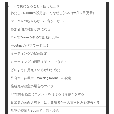
Zoomで気になること・困ったとき
わたしのZoomの設定はこんな感じ(2022年9月12日更新）
マイクがつながらない・音が出ない・・
参加者側の雑音が気になる
MacでZoomを初めて起動した時
Meetingのパスワードは？
ミーティングの録画設定
ミーティングの録画は禁止にできる？
どのように見えているか確かめたい
待合室（待機室・Waiting Room）の設定
接続先が教室の場合のマイク
PCで共有画面にコメントを付ける（落書きをする）
参加者の画面共有不可に，参加者からの書き込みを消去する
教室の授業をzoomでも流す場合