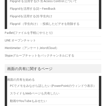
Flipgrid を活用する(1-3) Access Control について
Flipgridを活用する(2) – Feedback
Flipgridを活用する(3) 学生向け
Flipgrid （学生向け）：投稿したビデオを削除する
Padlet(ファイルを手軽にやりとり)
LINE オープンチャット
Mentimeter（アンケート,WordCloud）
Skypeグループチャットをバックチャンネルにする
画面の共有に関するページ
画面の共有を始める
PCでメモをみながら話したい (PowerPointのウィンドウ表示）
スライドもWebページも共有したい
動画やYouTubeもみせたい