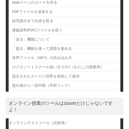
Webページのカードを作る
PDFファイルを追加する
顔写真付きで出席を取る
講義資料(PDF)ファイルを扱う
「送る」機能について
「提出」機能を使って課題を集める
音声ファイル（MP3）の読み込み方
ロイロノートスクール使い方その1（わたしの授業用）
提出されたカードに回答を追加して返却
提出箱から一括印刷（外部リンク）
オンライン授業のツールはzoomだけじゃないです
よ！
オンラインテストツール（比較表）