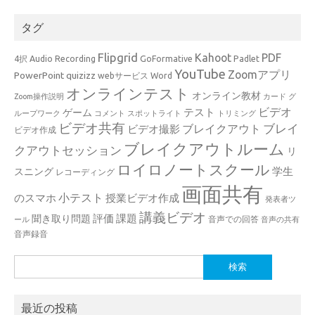
タグ
Flipgrid
Kahoot
PDF
4択
Audio Recording
GoFormative
Padlet
YouTube
Zoomアプリ
PowerPoint
quizizz
webサービス
Word
オンラインテスト
オンライン教材
Zoom操作説明
カード
グ
ビデオ
テスト
ゲーム
ループワーク
コメント
スポットライト
トリミング
ビデオ共有
ブレイ
ブレイクアウト
ビデオ撮影
ビデオ作成
ブレイクアウトルーム
クアウトセッション
リ
ロイロノートスクール
学生
スニング
レコーディング
画面共有
小テスト
のスマホ
授業ビデオ作成
発表者ツ
講義ビデオ
評価
課題
聞き取り問題
音声での回答
ール
音声の共有
音声録音
検
索:
最近の投稿