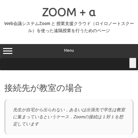
コ
ン
ZOOM + α
テ
ン
ツ
へ
Web会議システムZoom と 授業支援クラウド（ロイロノートスクー
ス
ル）を使った遠隔授業を行うためのページ
キ
ッ
プ
Menu
接続先が教室の場合
先生が自宅から出られない，あるいは出張先で学生は教室
に集まっているというケース．Zoomの接続は１対１を想
定しています