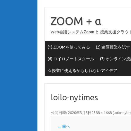
コ
ン
テ
ZOOM + α
ン
ツ
へ
Web会議システムZoom と 授業支援ク
ス
キ
ッ
プ
(1) ZOOMを使ってみる
(2) 遠隔授業を試す
(6) ロイロノートスクール
(7) オンライ
☆授業に使えるかもしれないアイデア
loilo-nytimes
公開日時:
2020年3月3日
2388 × 1668
(
loilo-nyti
← 前へ