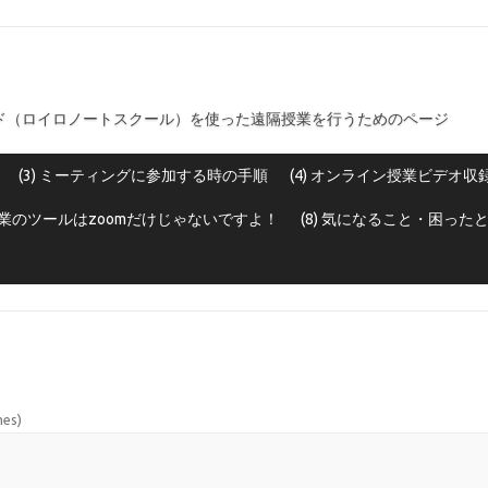
ラウド（ロイロノートスクール）を使った遠隔授業を行うためのページ
(3) ミーティングに参加する時の手順
(4) オンライン授業ビデオ収
ン授業のツールはzoomだけじゃないですよ！
(8) 気になること・困った
mes
)