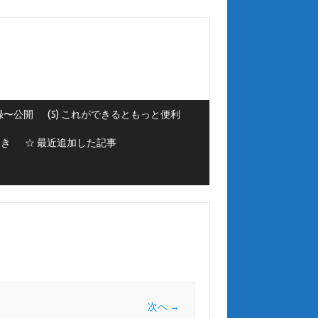
録〜公開
(5) これができるともっと便利
とき
☆ 最近追加した記事
次へ →